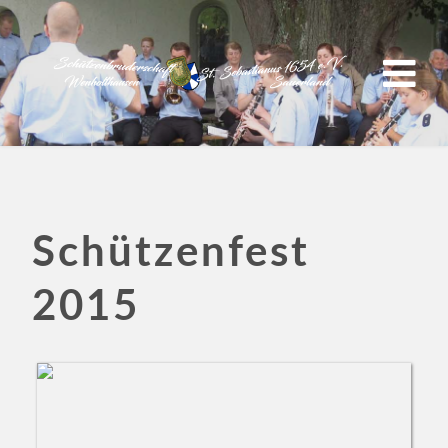
Schützenfest
2015